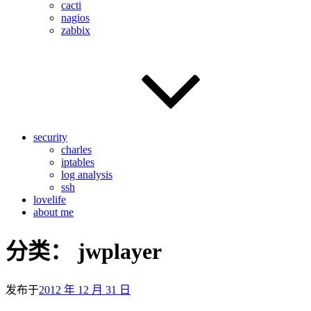
cacti
nagios
zabbix
security
charles
iptables
log analysis
ssh
lovelife
about me
分类：
jwplayer
发布于
2012 年 12 月 31 日