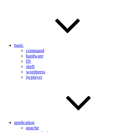
basic
command
hardware
IN
shell
wordpress
jwplayer
application
apache