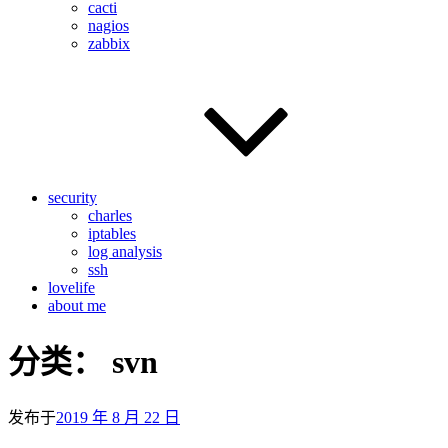
cacti
nagios
zabbix
security
charles
iptables
log analysis
ssh
lovelife
about me
分类：
svn
发布于
2019 年 8 月 22 日