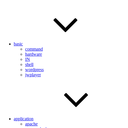
basic
command
hardware
IN
shell
wordpress
jwplayer
application
apache