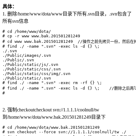
具体：
1. 删除/home/www/dota/www目录下所有.svn目录，.svn包含了
所有svn信息
# cd /home/www/dota/

# cp -r www www.bak.201501281249

# cd www www.bak.201501281249  //操作之前先拷贝一份，然后
# find ./ -name ".svn" -exec ls -d {} \;

./.svn

./Public/images/.svn

./Public/.svn

./Public/static/js/.svn

./Public/static/css/.svn

./Public/static/css/img/.svn

./Public/static/.svn

# find ./ -name ".svn" -exec rm -rf {} \;

# find ./ -name ".svn" -exec ls -d {} \;    //删除之
2. 强制checkoutcheckout svn://1.1.1.1/coolnull/tw
到/home/www/dota/www.bak.201501281249目录下
# cd /home/www/dota/www.bak.201501281249

# svn checkout --force svn://1.1.1.1/coolnull/tw ./
