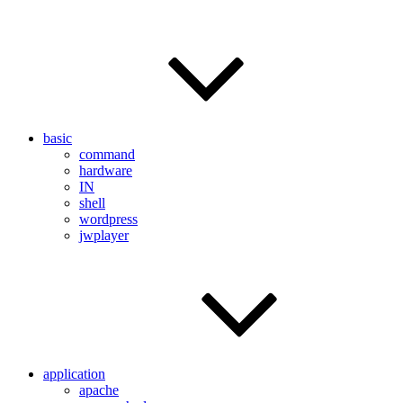
basic
command
hardware
IN
shell
wordpress
jwplayer
application
apache