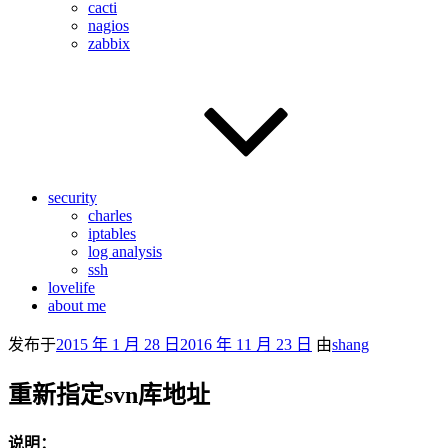
cacti
nagios
zabbix
security
charles
iptables
log analysis
ssh
lovelife
about me
发布于
2015 年 1 月 28 日
2016 年 11 月 23 日
由
shang
重新指定svn库地址
说明：