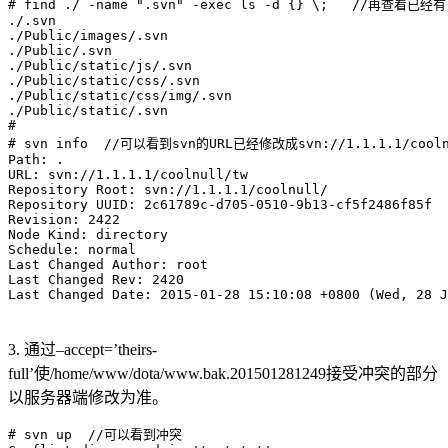
# find ./ -name ".svn" -exec ls -d {} \;   //再查看已经有
./.svn

./Public/images/.svn

./Public/.svn

./Public/static/js/.svn

./Public/static/css/.svn

./Public/static/css/img/.svn

./Public/static/.svn

#

# svn info  //可以看到svn的URL已经修改成svn://1.1.1.1/cooln
Path: .

URL: svn://1.1.1.1/coolnull/tw 

Repository Root: svn://1.1.1.1/coolnull/

Repository UUID: 2c61789c-d705-0510-9b13-cf5f2486f85f

Revision: 2422

Node Kind: directory

Schedule: normal

Last Changed Author: root

Last Changed Rev: 2420

3. 通过–accept=’theirs-
full’使/home/www/dota/www.bak.201501281249接受冲突的部分
以服务器端修改为准。
# svn up  //可以看到冲突
