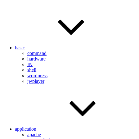
basic
command
hardware
IN
shell
wordpress
jwplayer
application
apache