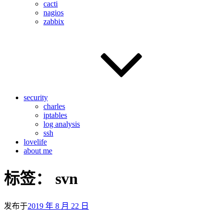
cacti
nagios
zabbix
security
charles
iptables
log analysis
ssh
lovelife
about me
标签：
svn
发布于
2019 年 8 月 22 日