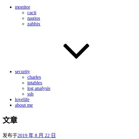
monitor
cacti
nagios
zabbix
security
charles
iptables
log analysis
ssh
lovelife
about me
文章
发布于
2019 年 8 月 22 日