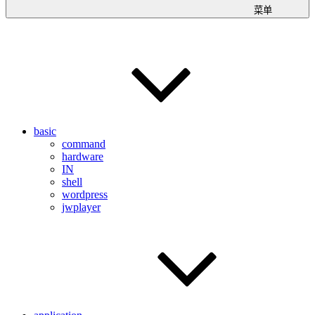
菜单
basic
command
hardware
IN
shell
wordpress
jwplayer