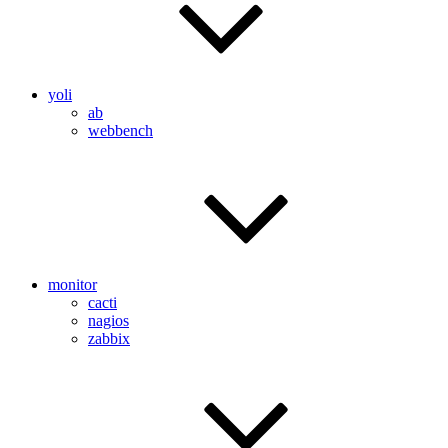
yoli
ab
webbench
monitor
cacti
nagios
zabbix