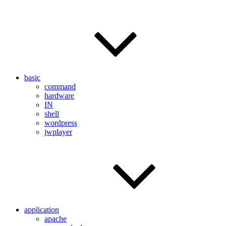
basic
command
hardware
IN
shell
wordpress
jwplayer
application
apache