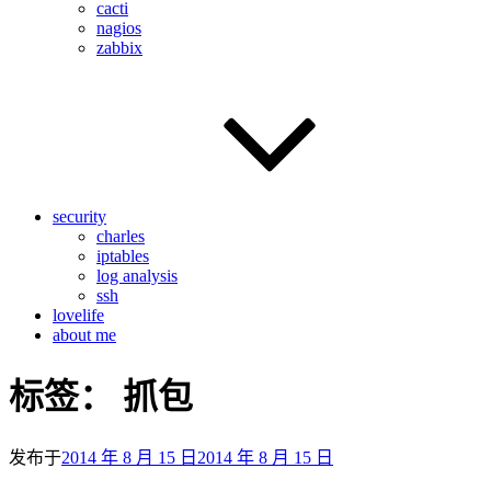
cacti
nagios
zabbix
security
charles
iptables
log analysis
ssh
lovelife
about me
标签：
抓包
发布于
2014 年 8 月 15 日
2014 年 8 月 15 日