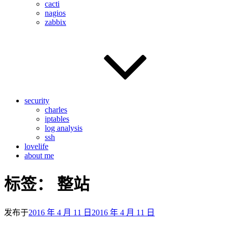
cacti
nagios
zabbix
security
charles
iptables
log analysis
ssh
lovelife
about me
标签：
整站
发布于
2016 年 4 月 11 日
2016 年 4 月 11 日