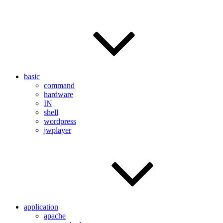
basic
command
hardware
IN
shell
wordpress
jwplayer
application
apache