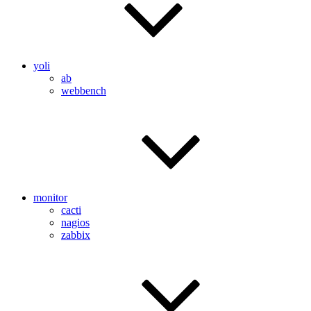
yoli
ab
webbench
monitor
cacti
nagios
zabbix