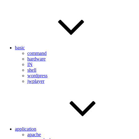
basic
command
hardware
IN
shell
wordpress
jwplayer
application
apache