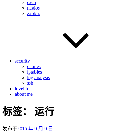
cacti
nagios
zabbix
security
charles
iptables
log analysis
ssh
lovelife
about me
标签：
运行
发布于
2015 年 9 月 9 日