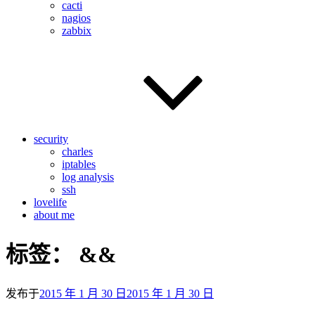
cacti
nagios
zabbix
security
charles
iptables
log analysis
ssh
lovelife
about me
标签：
&&
发布于
2015 年 1 月 30 日
2015 年 1 月 30 日