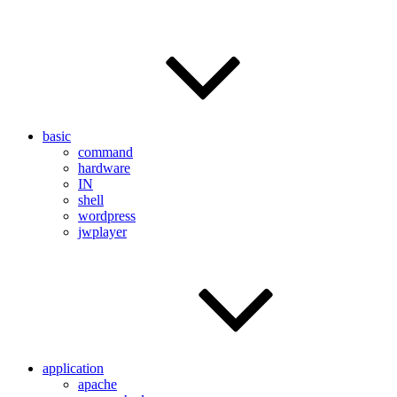
basic
command
hardware
IN
shell
wordpress
jwplayer
application
apache