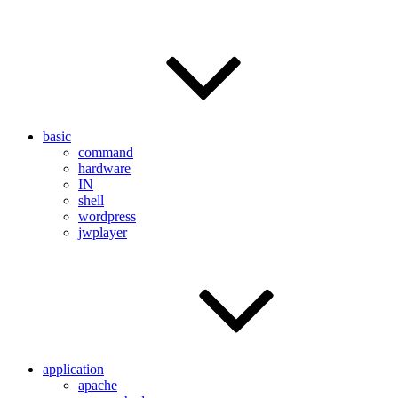
basic
command
hardware
IN
shell
wordpress
jwplayer
application
apache