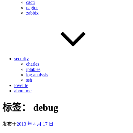
cacti
nagios
zabbix
security
charles
iptables
log analysis
ssh
lovelife
about me
标签：
debug
发布于
2013 年 4 月 17 日