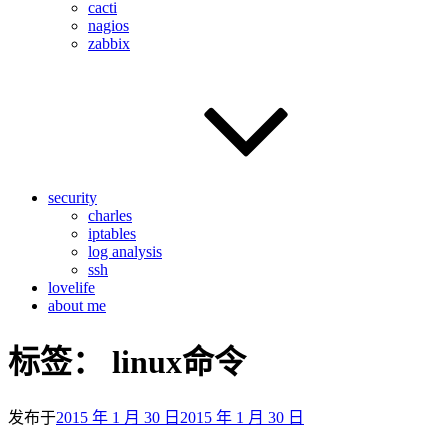
cacti
nagios
zabbix
security
charles
iptables
log analysis
ssh
lovelife
about me
标签：
linux命令
发布于
2015 年 1 月 30 日
2015 年 1 月 30 日