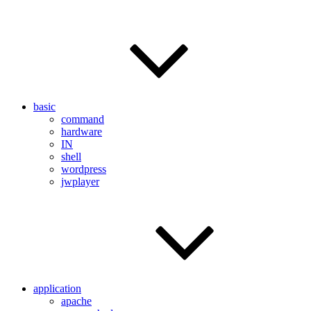
basic
command
hardware
IN
shell
wordpress
jwplayer
application
apache