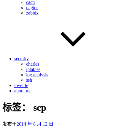
cacti
nagios
zabbix
security
charles
iptables
log analysis
ssh
lovelife
about me
标签：
scp
发布于
2014 年 8 月 12 日