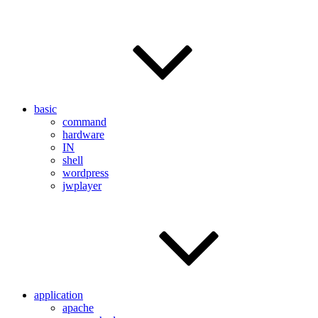
basic
command
hardware
IN
shell
wordpress
jwplayer
application
apache