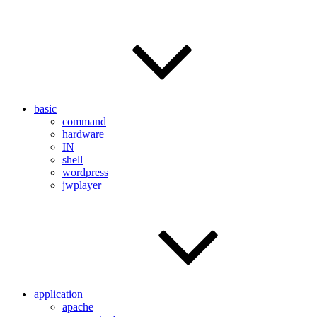
basic
command
hardware
IN
shell
wordpress
jwplayer
application
apache