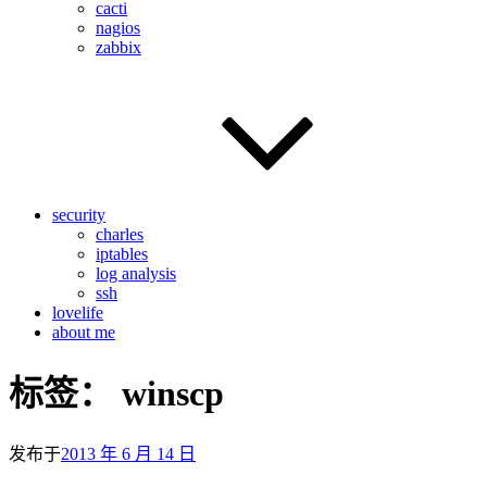
cacti
nagios
zabbix
security
charles
iptables
log analysis
ssh
lovelife
about me
标签：
winscp
发布于
2013 年 6 月 14 日