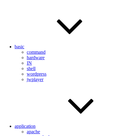
basic
command
hardware
IN
shell
wordpress
jwplayer
application
apache