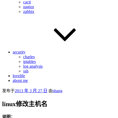
cacti
nagios
zabbix
security
charles
iptables
log analysis
ssh
lovelife
about me
发布于
2013 年 3 月 27 日
由
shang
linux修改主机名
说明：