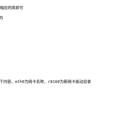
装相应的库即可

的

f，修改以下内容，eth0为网卡名称，r8168为新网卡驱动目录
