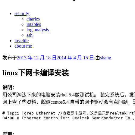
security
charles
iptables
log analysis
ssh
lovelife
about me
发布于
2013 年 12 月 18 日
2014 年 4 月 15 日
由
shang
linux下网卡编译安装
说明：
用公司淘汰下来的电脑安装rhel 5.4做测试机。 装完系统后，发现只能ping自己，网关
网上查了些资料，貌似centos5.4 自带的网卡驱动会有点问
# lspci |grep Ethernet //查看网卡型号，这是显示是realtek rtl8
实现：