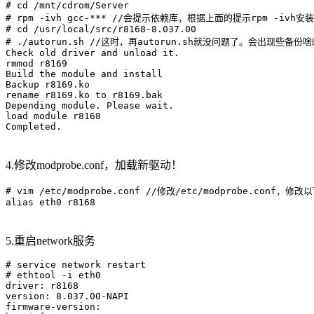
# cd /mnt/cdrom/Server

# rpm -ivh gcc-*** //会提示依赖库，根据上面的提示rpm -ivh安
# cd /usr/local/src/r8168-8.037.00

# ./autorun.sh //这时，再autorun.sh就没问题了。会出现些备份啥
Check old driver and unload it.

rmmod r8169

Build the module and install

Backup r8169.ko

rename r8169.ko to r8169.bak

Depending module. Please wait.

load module r8168

4.修改modprobe.conf，加载新驱动！
# vim /etc/modprobe.conf //修改/etc/modprobe.con
5.重启network服务
# service network restart

# ethtool -i eth0

driver: r8168

version: 8.037.00-NAPI

firmware-version:
