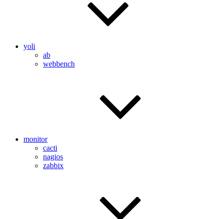
yoli
ab
webbench
monitor
cacti
nagios
zabbix