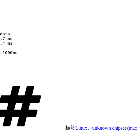
data.

.7 ms

.4 ms

 1000ms

标签
Linux
、
unknown chipset (mac_