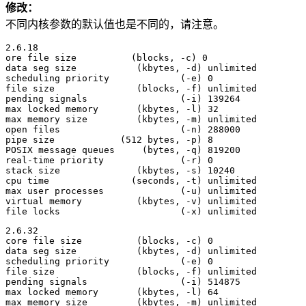
修改：
不同内核参数的默认值也是不同的，请注意。
2.6.18

ore file size          (blocks, -c) 0

data seg size           (kbytes, -d) unlimited

scheduling priority             (-e) 0

file size               (blocks, -f) unlimited

pending signals                 (-i) 139264

max locked memory       (kbytes, -l) 32

max memory size         (kbytes, -m) unlimited

open files                      (-n) 288000

pipe size            (512 bytes, -p) 8

POSIX message queues     (bytes, -q) 819200

real-time priority              (-r) 0

stack size              (kbytes, -s) 10240

cpu time               (seconds, -t) unlimited

max user processes              (-u) unlimited

virtual memory          (kbytes, -v) unlimited

2.6.32

core file size          (blocks, -c) 0

data seg size           (kbytes, -d) unlimited

scheduling priority             (-e) 0

file size               (blocks, -f) unlimited

pending signals                 (-i) 514875

max locked memory       (kbytes, -l) 64

max memory size         (kbytes, -m) unlimited
