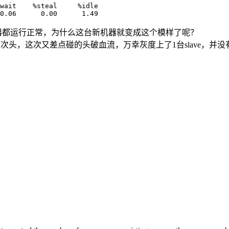
wait    %steal     %idle

器都运行正常，为什么这台新机器就变成这个模样了呢？
经碰了多次头，这次又差点碰的头破血流，万幸灰度上了1台slave，并