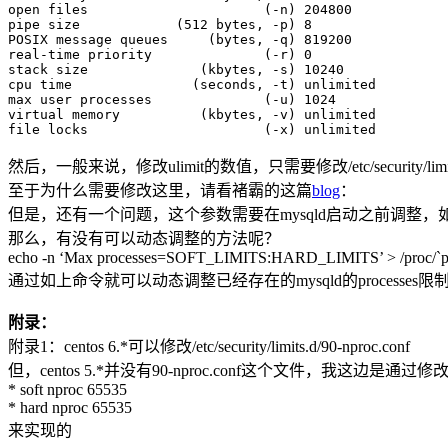
open files                      (-n) 204800

pipe size            (512 bytes, -p) 8

POSIX message queues     (bytes, -q) 819200

real-time priority              (-r) 0

stack size              (kbytes, -s) 10240

cpu time               (seconds, -t) unlimited

max user processes              (-u) 1024

virtual memory          (kbytes, -v) unlimited

然后，一般来说，修改ulimit的数值，只需要修改/etc/security/limits.c
至于为什么需要修改这里，请看褚霸的这篇
blog
：
但是，还有一个问题，这个参数需要在mysqld启动之前调整，如果
那么，有没有可以动态调整的方法呢？
echo -n ‘Max processes=SOFT_LIMITS:HARD_LIMITS’ > /proc/`pid
通过如上命令就可以动态调整已经存在的mysqld的processes限
附录：
附录1：centos 6.*可以修改/etc/security/limits.d/90-nproc.conf
但，centos 5.*并没有90-nproc.conf这个文件，我这边是通过修改/etc/
* soft nproc 65535
* hard nproc 65535
来实现的