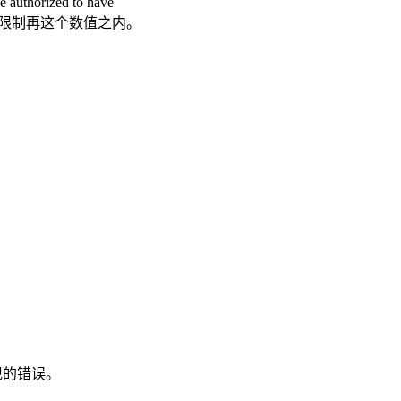
be authorized to have
s就会被限制再这个数值之内。
现的错误。