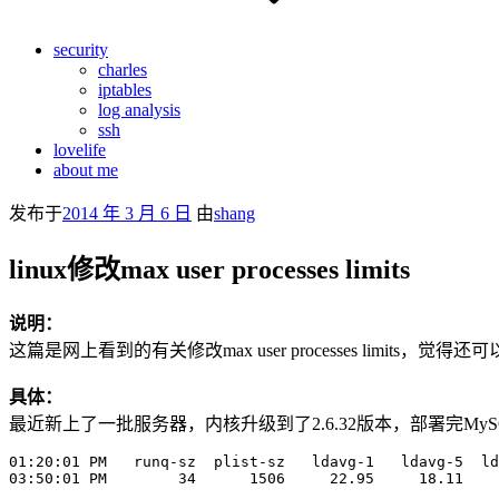
security
charles
iptables
log analysis
ssh
lovelife
about me
发布于
2014 年 3 月 6 日
由
shang
linux修改max user processes limits
说明：
这篇是网上看到的有关修改max user processes limits
具体：
最近新上了一批服务器，内核升级到了2.6.32版本，部署完MyS
01:20:01 PM   runq-sz  plist-sz   ldavg-1   ldavg-5  ld
03:50:01 PM        34      1506     22.95     18.11    