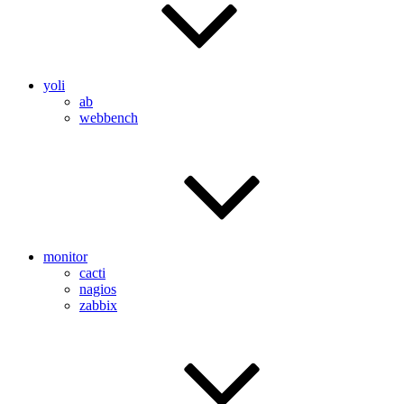
yoli
ab
webbench
monitor
cacti
nagios
zabbix