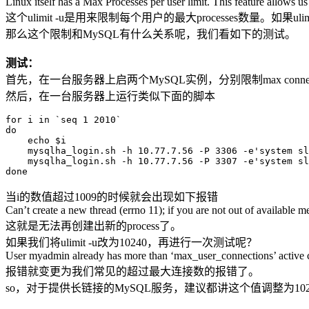
Linux itself has a Max Processes per user limit. This feature allows u
这个ulimit -u是用来限制每个用户的最大processes数量。如果
那么这个限制和MySQL有什么关系呢，我们看如下的测试。
测试：
首先，在一台服务器上启两个MySQL实例，分别限制max connetcionts=1
然后，在一台服务器上运行类似下面的脚本
for i in `seq 1 2010`

do

    echo $i

    mysqlha_login.sh -h 10.77.7.56 -P 3306 -e'system sl
    mysqlha_login.sh -h 10.77.7.56 -P 3307 -e'system sl
当i的数值超过1009的时候就会出现如下报错
Can’t create a new thread (errno 11); if you are not out of available
这就是无法再创建出新的process了。
如果我们将ulimit -u改为10240，再进行一次测试呢？
User myadmin already has more than ‘max_user_connections’ active 
报错就变更为我们常见的超过最大连接数的报错了。
so，对于提供长链接的MySQL服务，建议都讲这个值调整为