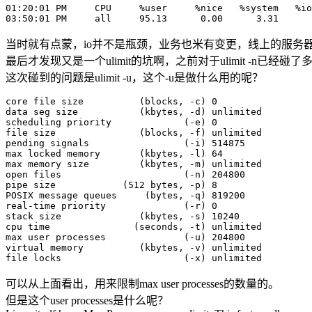
01:20:01 PM     CPU     %user     %nice   %system   %io
当时就有点蒙，io并不是瓶颈，业务也米有变更，线上的服务
最后才发现又是一个ulimit的坑啊，之前对于ulimit -n已
这次碰到的问题是ulimit -u，这个-u是做什么用的呢？
core file size          (blocks, -c) 0

data seg size           (kbytes, -d) unlimited

scheduling priority             (-e) 0

file size               (blocks, -f) unlimited

pending signals                 (-i) 514875

max locked memory       (kbytes, -l) 64

max memory size         (kbytes, -m) unlimited

open files                      (-n) 204800

pipe size            (512 bytes, -p) 8

POSIX message queues     (bytes, -q) 819200

real-time priority              (-r) 0

stack size              (kbytes, -s) 10240

cpu time               (seconds, -t) unlimited

max user processes              (-u) 204800

virtual memory          (kbytes, -v) unlimited

可以从上面看出，用来限制max user processes的数量的。
但是这个user processes是什么呢？