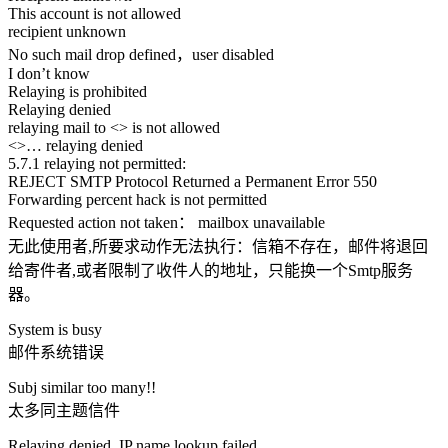
This account is not allowed
recipient unknown
No such mail drop defined，user disabled
I don’t know
Relaying is prohibited
Relaying denied
relaying mail to <> is not allowed
<>… relaying denied
5.7.1 relaying not permitted:
REJECT SMTP Protocol Returned a Permanent Error 550
Forwarding percent hack is not permitted
Requested action not taken： mailbox unavailable
无此使用者,所要求动作无法执行：信箱不存在，邮件将退回
给寄件者,或者限制了收件人的地址，只能换一个Smtp服务
器。
System is busy
邮件系统错误
Subj similar too many!!
太多同主题信件
Relaying denied. IP name lookup failed