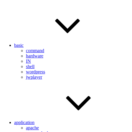
basic
command
hardware
IN
shell
wordpress
jwplayer
application
apache