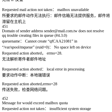
Requested mail action not taken： mailbox unavailable
所要求的邮件动作无法执行：邮件信箱无法提供服务，邮件将
滞留在主机上
451
Domain of sender address sender@mail.com.tw does not resolve
qq trouble creating files in queue (#4.3.0)
queuename： Cannot create “qfCAA21081” in
“/var/spool/mqueue” (euid=0)： No space left on device
Requested action aborted， errno=28.
无法解析寄件者邮件地址
Requested action aborted： local error in processing
要求动作中断：本地端错误
Requested action aborted,errno=28
传送失败，检查网络问题。
452
Message for would exceed mailbox quota
Requested action not taken： insufficient system storage