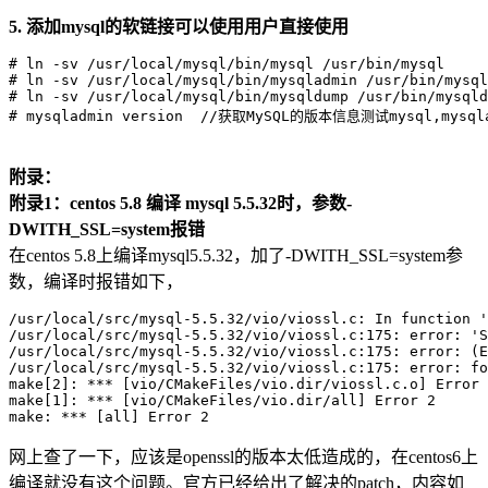
5. 添加mysql的软链接可以使用用户直接使用
# ln -sv /usr/local/mysql/bin/mysql /usr/bin/mysql

# ln -sv /usr/local/mysql/bin/mysqladmin /usr/bin/mysql
# ln -sv /usr/local/mysql/bin/mysqldump /usr/bin/mysqld
附录：
附录1：centos 5.8 编译 mysql 5.5.32时，参数-
DWITH_SSL=system报错
在centos 5.8上编译mysql5.5.32，加了-DWITH_SSL=system参
数，编译时报错如下，
/usr/local/src/mysql-5.5.32/vio/viossl.c: In function '
/usr/local/src/mysql-5.5.32/vio/viossl.c:175: error: 'S
/usr/local/src/mysql-5.5.32/vio/viossl.c:175: error: (E
/usr/local/src/mysql-5.5.32/vio/viossl.c:175: error: fo
make[2]: *** [vio/CMakeFiles/vio.dir/viossl.c.o] Error 
make[1]: *** [vio/CMakeFiles/vio.dir/all] Error 2

网上查了一下，应该是openssl的版本太低造成的，在centos6上
编译就没有这个问题。官方已经给出了解决的patch，内容如