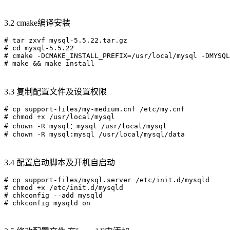
3.2 cmake编译安装
# tar zxvf mysql-5.5.22.tar.gz

# cd mysql-5.5.22

# cmake -DCMAKE_INSTALL_PREFIX=/usr/local/mysql -DMYSQL
3.3 复制配置文件及设置权限
# cp support-files/my-medium.cnf /etc/my.cnf

# chmod +x /usr/local/mysql

# chown -R mysql：mysql /usr/local/mysql

3.4 配置启动脚本及开机自启动
# cp support-files/mysql.server /etc/init.d/mysqld

# chmod +x /etc/init.d/mysqld

# chkconfig --add mysqld
