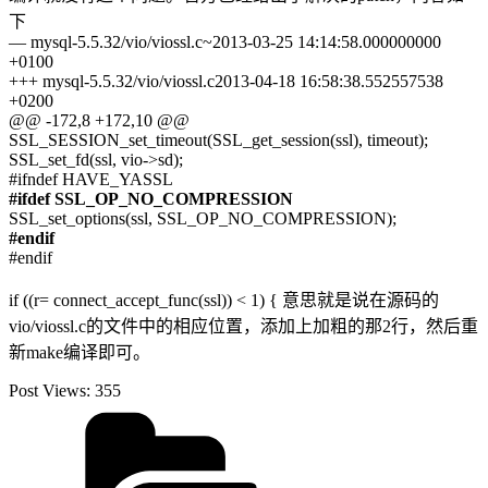
下
— mysql-5.5.32/vio/viossl.c~2013-03-25 14:14:58.000000000
+0100
+++ mysql-5.5.32/vio/viossl.c2013-04-18 16:58:38.552557538
+0200
@@ -172,8 +172,10 @@
SSL_SESSION_set_timeout(SSL_get_session(ssl), timeout);
SSL_set_fd(ssl, vio->sd);
#ifndef HAVE_YASSL
#ifdef SSL_OP_NO_COMPRESSION
SSL_set_options(ssl, SSL_OP_NO_COMPRESSION);
#endif
#endif
if ((r= connect_accept_func(ssl)) < 1) { 意思就是说在源码的
vio/viossl.c的文件中的相应位置，添加上加粗的那2行，然后重
新make编译即可。
Post Views:
355