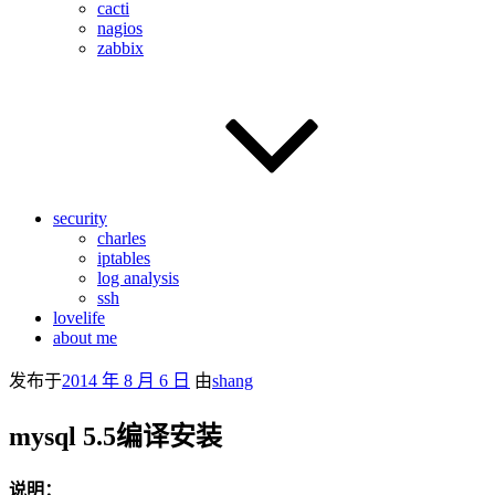
cacti
nagios
zabbix
security
charles
iptables
log analysis
ssh
lovelife
about me
发布于
2014 年 8 月 6 日
由
shang
mysql 5.5编译安装
说明：