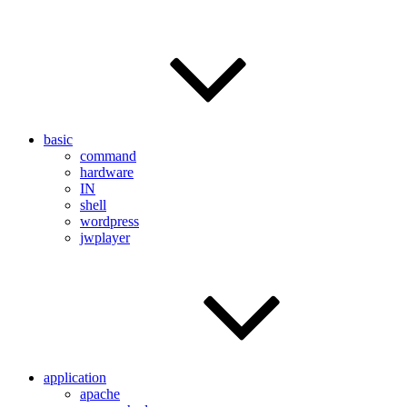
basic
command
hardware
IN
shell
wordpress
jwplayer
application
apache