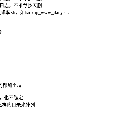
日志，不推荐按天删
h，如backup_www_daily.sh、
分
的都加个cgi
，也不确定
_服/这样的目录来排列