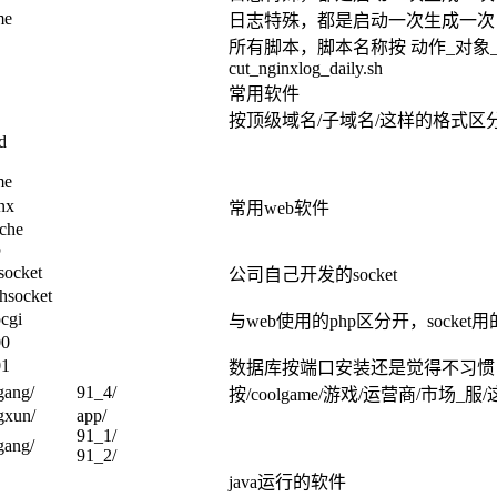
me
日志特殊，都是启动一次生成一次
所有脚本，脚本名称按 动作_对象_频率.s
cut_nginxlog_daily.sh
常用软件
按顶级域名/子域名/这样的格式区
d
me
nx
常用web软件
che
p
tsocket
公司自己开发的socket
hsocket
cgi
与web使用的php区分开，socket用
00
01
数据库按端口安装还是觉得不习惯
gang/
91_4/
按/coolgame/游戏/运营商/市场
gxun/
app/
91_1/
gang/
91_2/
java运行的软件