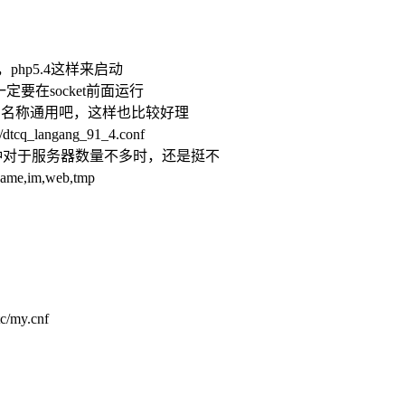
p，php5.4这样来启动
gi一定要在socket前面运行
g_91_4″名称通用吧，这样也比较好理
f/dtcq_langang_91_4.conf
这种对于服务器数量不多时，还是挺不
e,im,web,tmp
tc/my.cnf