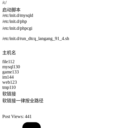
/c/
启动脚本
/etc/init.d/mysqld
/etc/init.d/php
/etc/init.d/phpcgi
/etc/init.d/run_dtcq_langang_91_4.sh
主机名
file112
mysql130
game133
im144
web123
tmp110
软链接
软链接一律按全路径
Post Views:
441