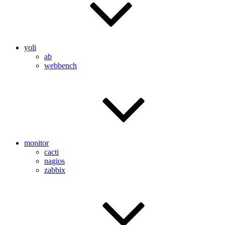
yoli
ab
webbench
monitor
cacti
nagios
zabbix