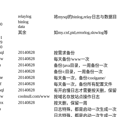
relaylog
将mysql的binlog,relay日志
binlog
00
data
其余
如my.cnf,pid,errorlog,slowlog等
01
79
80
ql
20140828
按需求备份
ww
20140828
每天备份/www一次
a
20140828
备份/java目录，一周备份一次
20140828
备份/c目录，一周备份一次
me
20140828
每天备一次，备份/coolgame/
f
20140828
每天备一次，备份所有配置文件
ql
20140828
有开启慢日志才需要按天删，保留
ww
coolnull.com/www
按域名存放站点操作日志
nx
20140828
按天删，保留一周
a
日志特殊，都是启动一次生成一次
日志特殊，都是启动一次生成一次