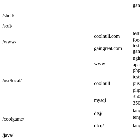
ga
/shell/
/soft/
test
coolnull.com
foo
/www/
test
gaingreat.com
ga
ngi
www
apa
ph
tes
/usr/local/
coolnull
pus
php
35
mysql
35
lan
dtsj/
ten
/coolgame/
dtcq/
lan
/java/