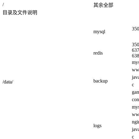
/
其余全部
目录及文件说明
35
mysql
35
63
redis
63
mys
w
jav
backup
/data/
c
ga
con
mys
w
ngi
logs
jav
c