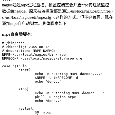
nagios通过nrpe进程监控，被监控端需要开启nrpe传送被监控
数据给nagios。原来被监控端都是通过/usr/local/nagios/bin/nrpe -
c /usr/local/nagios/etc/nrpe.cfg -d这样的方式。但不好管理，现在
添加nrpe自启动脚本。具体脚本如下
nrpe自启动脚本：
#!/bin/bash

# chkconfig: 2345 88 12

# description: NRPE DAEMON

NRPE=/usr/local/nagios/bin/nrpe

NRPECONF=/usr/local/nagios/etc/nrpe.cfg

case "$1" in

        start)

                echo -n "Staring NRPE daemon...."

                $NRPE -c $NRPECONF -d

                echo "done.."

                ;;

        stop)

                echo -n "Stopping NRPE daemon...."

                pkill -u nagios nrpe

                echo "done.."

                ;;

        restart)

                $0  stop
