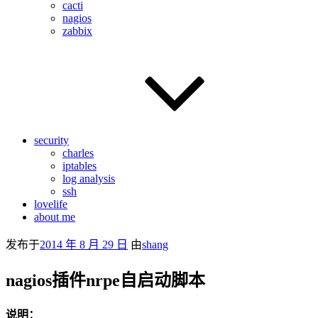
cacti
nagios
zabbix
security
charles
iptables
log analysis
ssh
lovelife
about me
发布于
2014 年 8 月 29 日
由
shang
nagios插件nrpe自启动脚本
说明：