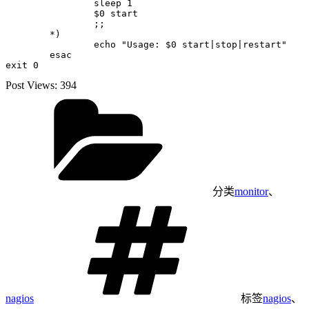
                sleep 1

                $0 start

                ;;

        *)

                echo "Usage: $0 start|stop|restart"

        esac

Post Views:
394
分类
monitor
、
nagios
标签
nagios
、