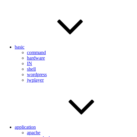
basic
command
hardware
IN
shell
wordpress
jwplayer
application
apache