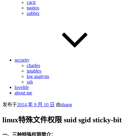
cacti
nagios
zabbix
security
charles
iptables
log analysis
ssh
lovelife
about me
发布于
2014 年 9 月 10 日
由
shang
linux特殊文件权限 suid sgid sticky-bit
一、三种特殊权限简介：