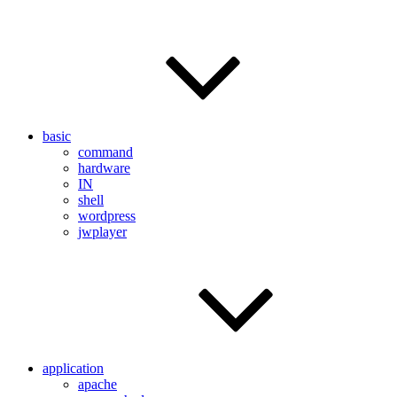
basic
command
hardware
IN
shell
wordpress
jwplayer
application
apache