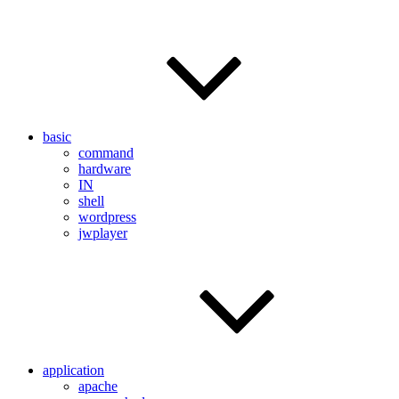
basic
command
hardware
IN
shell
wordpress
jwplayer
application
apache