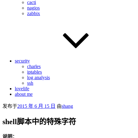
cacti
nagios
zabbix
security
charles
iptables
log analysis
ssh
lovelife
about me
发布于
2015 年 6 月 15 日
由
shang
shell脚本中的特殊字符
说明：