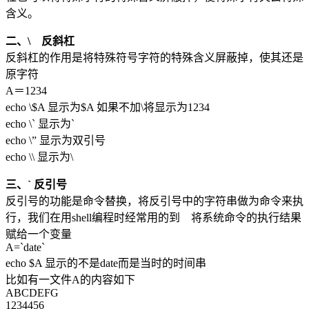
含义。
二、\ 反斜杠
反斜杠的作用是将特殊符号字符的特殊含义屏蔽掉，使其还是
原字符
A＝1234
echo \$A 显示为$A 如果不加\将显示为1234
echo \` 显示为`
echo \” 显示为双引号
echo \\ 显示为\
三、` 反引号
反引号的功能是命令替换，将反引号中的字符串做为命令来执
行，我们在用shell编程时经常用的到 将系统命令的执行结果
赋给一个变量
A=`date`
echo $A 显示的不是date而是当时的时间串
比如有一文件A的内容如下
ABCDEFG
1234456