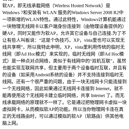
软AP，即无线承载网络（Wireless Hosted Network）是
Windows 7和安装有 WLAN 服务的Windows Server 2008 R2中
一项新增的WLAN特性。通过此特性，Windows计算机能通过
一块物理无线网卡以客户端身份连接到（由物理设备提供的）
硬AP，同时又能作为软AP，允许其它设备与自己连接.为了不
让有些人叫板说：“这是个伪技巧，XP，vista里也可以实现无
线共享啊”，所以我特此申明，XP，vista里利用传统的临时无
线网（即Ad Hoc模式）来实现的，临时无线网（即Ad Hoc模
式）是一种点对点网络，类似于有线网中的“双机互联”，虽然
也能实现互联网共享，但主要用于两个设备临时互联，并且有
的设备（如采用Android系统的设备）并不支持连接到临时无
线网。还有一个很严重的问题，由于一块无线网卡只能连接到
一个无线网络，因此如果通过无线网卡连接到 Internet，就不
能再使用这个无线网卡建立临时网络，共享 Internet 了。而无
线承载网络的原理就不一样了。它是通过把物理网卡虚拟一块
虚拟网卡，从而模拟软AP的功能。所以当你物理网卡连在真
正的无线路由时，可以通过模拟的软AP（软路由）供其他电
脑上网。