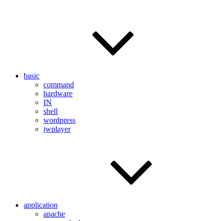
basic
command
hardware
IN
shell
wordpress
jwplayer
application
apache