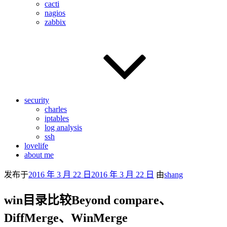
cacti
nagios
zabbix
security
charles
iptables
log analysis
ssh
lovelife
about me
发布于
2016 年 3 月 22 日
2016 年 3 月 22 日
由
shang
win目录比较Beyond compare、
DiffMerge、WinMerge