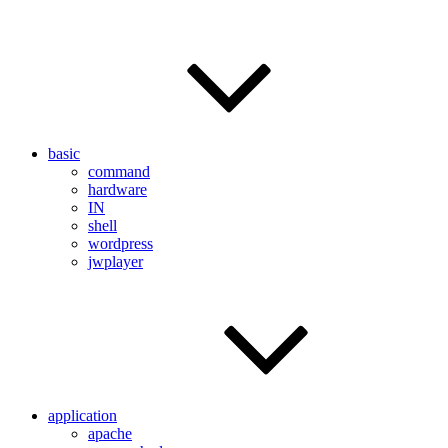
basic
command
hardware
IN
shell
wordpress
jwplayer
application
apache