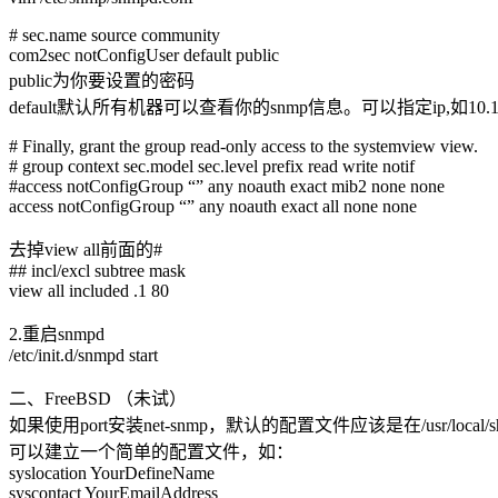
# sec.name source community
com2sec notConfigUser default public
public为你要设置的密码
default默认所有机器可以查看你的snmp信息。可以指定ip,如10.10.
# Finally, grant the group read-only access to the systemview view.
# group context sec.model sec.level prefix read write notif
#access notConfigGroup “” any noauth exact mib2 none none
access notConfigGroup “” any noauth exact all none none
去掉view all前面的#
## incl/excl subtree mask
view all included .1 80
2.重启snmpd
/etc/init.d/snmpd start
二、FreeBSD （未试）
如果使用port安装net-snmp，默认的配置文件应该是在/usr/local/s
可以建立一个简单的配置文件，如：
syslocation YourDefineName
syscontact YourEmailAddress