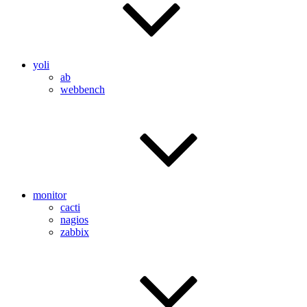
yoli
ab
webbench
monitor
cacti
nagios
zabbix