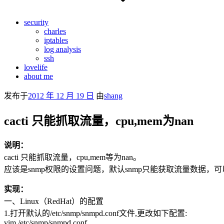
security
charles
iptables
log analysis
ssh
lovelife
about me
发布于
2012 年 12 月 19 日
由
shang
cacti 只能抓取流量，cpu,mem为nan
说明：
cacti 只能抓取流量，cpu,mem等为nan。
应该是snmp权限的设置问题，默认snmp只能获取流量数据，可以用
实现：
一、Linux（RedHat）的配置
1.打开默认的/etc/snmp/snmpd.conf文件,更改如下配置:
vim /etc/snmp/snmpd.conf