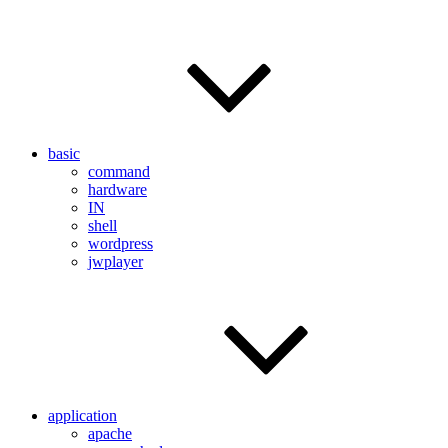
basic
command
hardware
IN
shell
wordpress
jwplayer
application
apache