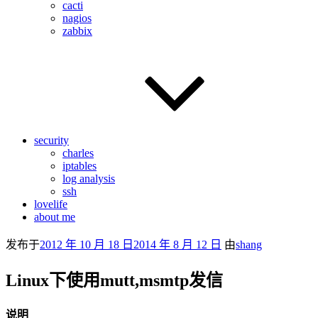
cacti
nagios
zabbix
security
charles
iptables
log analysis
ssh
lovelife
about me
发布于
2012 年 10 月 18 日
2014 年 8 月 12 日
由
shang
Linux下使用mutt,msmtp发信
说明