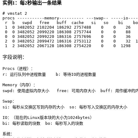
实例1：每2秒输出一条结果
# vmstat 2

procs -----------memory---------- ---swap-- -----io----
 r  b   swpd   free   buff  cache   si   so    bi    bo
 1  0 3482052 2102204 186292 2757488    0    0    26   
 0  0 3482052 2099220 186308 2757744    0    0    88   
 0  0 3482052 2099220 186316 2757696    0    0    36   
 2  0 3482052 2099472 186316 2753112    0    0    32  1
字段说明：
Procs（进程）：

r: 运行队列中进程数量    b: 等待IO的进程数量

Memory（内存）：

swpd: 使用虚拟内存大小   free: 可用内存大小  buff: 用作缓冲的
Swap：

si: 每秒从交换区写到内存的大小  so: 每秒写入交换区的内存大小

IO：（现在的Linux版本块的大小为1024bytes）

bi: 每秒读取的块数  bo: 每秒写入的块数

系统：
