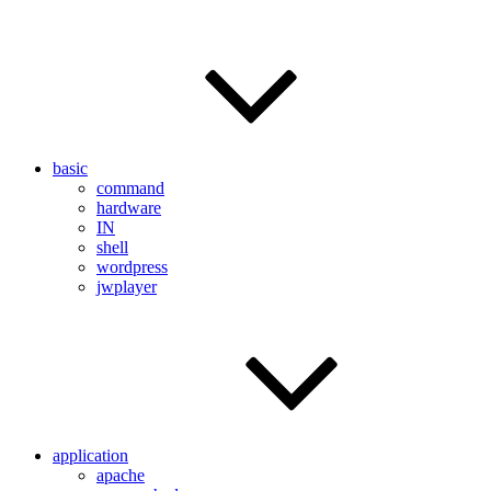
basic
command
hardware
IN
shell
wordpress
jwplayer
application
apache