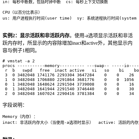
in: 每秒中断数，包括时钟中断  cs: 每秒上下文切换数

CPU（以百分比表示）

实例2：显示活跃和非活跃内存
。使用-a选项显示活跃和非活
跃内存时，所显示的内容除增加inact和active外，其他显示内
容与例子1相同。
# vmstat -a 2

procs -----------memory---------- ---swap-- -----io----
 r  b   swpd   free  inact active   si   so    bi    bo
 3  0 3482048 1741176 2293304 3647284    0    0    26  
 1  0 3482048 1706880 2291864 3681776    0    0  1056  
 0  1 3482048 1648624 2291504 3739008    0    0    16  
 0  1 3482048 1641944 2291540 3746440    0    0    30  
字段说明：
Memory（内存）：
