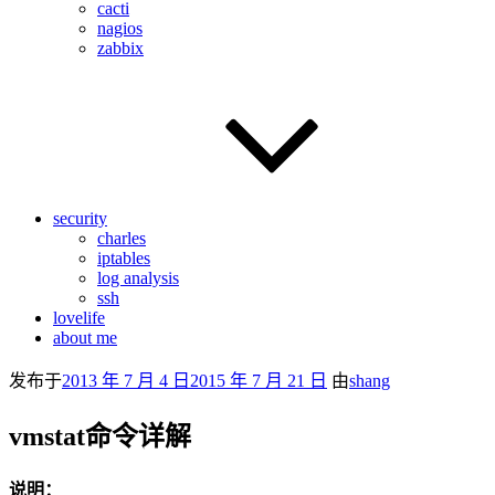
cacti
nagios
zabbix
security
charles
iptables
log analysis
ssh
lovelife
about me
发布于
2013 年 7 月 4 日
2015 年 7 月 21 日
由
shang
vmstat命令详解
说明：