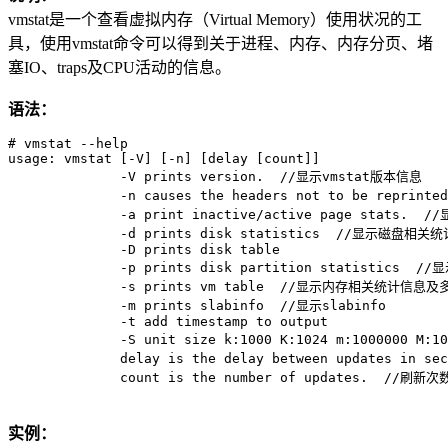
vmstat是一个查看虚拟内存（Virtual Memory）使用状况的工
具，使用vmstat命令可以得到关于进程、内存、内存分页、堵
塞IO、traps及CPU活动的信息。
语法：
# vmstat --help

usage: vmstat [-V] [-n] [delay [count]]

              -V prints version.  //显示vmstat版本信息

              -n causes the headers not to be repr
              -a print inactive/active page stats.
              -d prints disk statistics  //显示磁盘相关统
              -D prints disk table

              -p prints disk partition statistics 
              -s prints vm table  //显示内存相关统计信息
              -m prints slabinfo  //显示slabinfo

              -t add timestamp to output

              -S unit size k:1000 K:1024 m:10000
              delay is the delay between updates
实例：