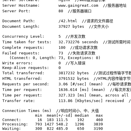
Server Hostname:        www.gaingreat.com  //服务器地址

Server Port:            80  //服务器端口

Document Path:          /42.html  //请求的文件路径

Document Length:        37927 bytes  //文件大小

Concurrency Level:      5  //并发次数

Time taken for tests:   32.732276 seconds  //测试所需时间

Complete requests:      100  //成功请求次数

Failed requests:        73  //失败请求次数

   (Connect: 0, Length: 73, Exceptions: 0)

Write errors:           0  //写入错误

Keep-Alive requests:    0

Total transferred:      3817232 bytes  //测试过程传输字节数
HTML transferred:       3791532 bytes  //HTML内容传输字节
Requests per second:    3.06 [#/sec] (mean)  //每秒请求数
Time per request:       1636.614 [ms] (mean)  //每次
Time per request:       327.323 [ms] (mean, across a
Transfer rate:          113.86 [Kbytes/sec] received
Connection Times (ms)  //响应时间小、中、大值

              min  mean[+/-sd] median   max

Connect:       16  183 111.5    192     460

Processing:   793 1427 548.2   1296    3839

Waiting:      300  822 485.0    650    3190
