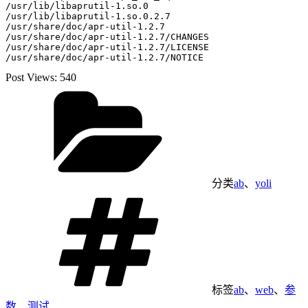
/usr/lib/libaprutil-1.so.0

/usr/lib/libaprutil-1.so.0.2.7

/usr/share/doc/apr-util-1.2.7

/usr/share/doc/apr-util-1.2.7/CHANGES

/usr/share/doc/apr-util-1.2.7/LICENSE

Post Views:
540
分类
ab
、
yoli
标签
ab
、
web
、
参
数
、
测试