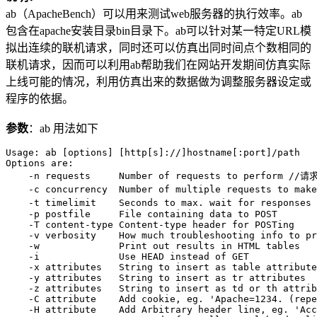
ab（ApacheBench）可以用来测试web服务器的执行效率。ab
包含在apache安装目录bin目录下。ab可以针对某一特定URL模
拟出连续的联机请求，同时还可以仿真出同时间点个数相同的
联机请求，因而可以利用ab帮助我们在网站开发期间仿真实际
上线可能的情况，利用仿真出来的数据做为调整服务器设定或
程序的依据。
参数
：ab 用法如下
Usage: ab [options] [http[s]://]hostname[:port]/path

Options are:

    -n requests     Number of requests to perform //请
    -c concurrency  Number of multiple requests 
    -t timelimit    Seconds to max. wait for respons
    -p postfile     File containing data to POST

    -T content-type Content-type header for POSTing

    -v verbosity    How much troubleshooting info to pr
    -w              Print out results in HTML tables

    -i              Use HEAD instead of GET

    -x attributes   String to insert as table attribute
    -y attributes   String to insert as tr attributes

    -z attributes   String to insert as td or th attrib
    -C attribute    Add cookie, eg. 'Apache=1234. (repe
    -H attribute    Add Arbitrary header line, eg. 'Acc