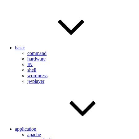
basic
command
hardware
IN
shell
wordpress
jwplayer
application
apache