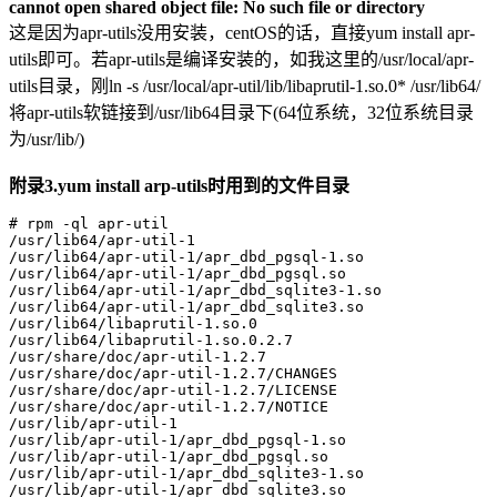
cannot open shared object file: No such file or directory
这是因为apr-utils没用安装，centOS的话，直接yum install apr-
utils即可。若apr-utils是编译安装的，如我这里的/usr/local/apr-
utils目录，刚ln -s /usr/local/apr-util/lib/libaprutil-1.so.0* /usr/lib64/
将apr-utils软链接到/usr/lib64目录下(64位系统，32位系统目录
为/usr/lib/)
附录3.yum install arp-utils时用到的文件目录
# rpm -ql apr-util

/usr/lib64/apr-util-1

/usr/lib64/apr-util-1/apr_dbd_pgsql-1.so

/usr/lib64/apr-util-1/apr_dbd_pgsql.so

/usr/lib64/apr-util-1/apr_dbd_sqlite3-1.so

/usr/lib64/apr-util-1/apr_dbd_sqlite3.so

/usr/lib64/libaprutil-1.so.0

/usr/lib64/libaprutil-1.so.0.2.7

/usr/share/doc/apr-util-1.2.7

/usr/share/doc/apr-util-1.2.7/CHANGES

/usr/share/doc/apr-util-1.2.7/LICENSE

/usr/share/doc/apr-util-1.2.7/NOTICE

/usr/lib/apr-util-1

/usr/lib/apr-util-1/apr_dbd_pgsql-1.so

/usr/lib/apr-util-1/apr_dbd_pgsql.so

/usr/lib/apr-util-1/apr_dbd_sqlite3-1.so

/usr/lib/apr-util-1/apr_dbd_sqlite3.so
