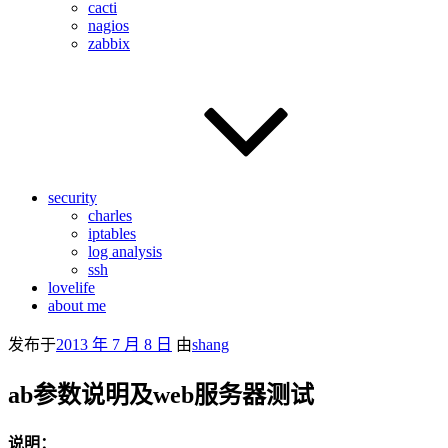
cacti
nagios
zabbix
security
charles
iptables
log analysis
ssh
lovelife
about me
发布于
2013 年 7 月 8 日
由
shang
ab参数说明及web服务器测试
说明：