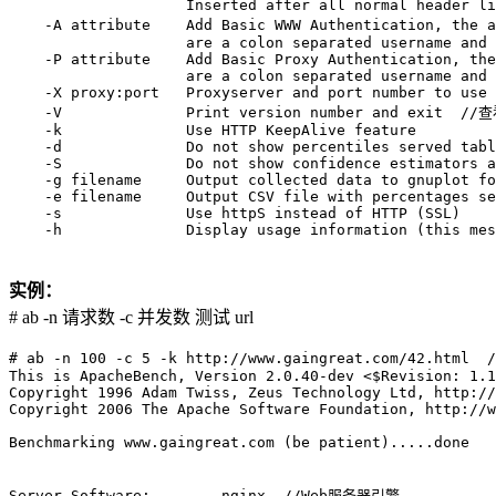
                    Inserted after all normal header li
    -A attribute    Add Basic WWW Authentication, t
                    are a colon separated username and 
    -P attribute    Add Basic Proxy Authentication, the
                    are a colon separated username and 
    -X proxy:port   Proxyserver and port number to use

    -V              Print version number and exit  //
    -k              Use HTTP KeepAlive feature

    -d              Do not show percentiles served tabl
    -S              Do not show confidence estimators a
    -g filename     Output collected data to gnuplot fo
    -e filename     Output CSV file with percentages se
    -s              Use httpS instead of HTTP (SSL)

实例：
# ab -n 请求数 -c 并发数 测试 url
# ab -n 100 -c 5 -k http://www.gaingreat.com/42.ht
This is ApacheBench, Version 2.0.40-dev <$Revision: 1.1
Copyright 1996 Adam Twiss, Zeus Technology Ltd, http://
Copyright 2006 The Apache Software Foundation, http://w
Benchmarking www.gaingreat.com (be patient).....done

Server Software:        nginx  //Web服务器引擎
