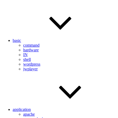
basic
command
hardware
IN
shell
wordpress
jwplayer
application
apache