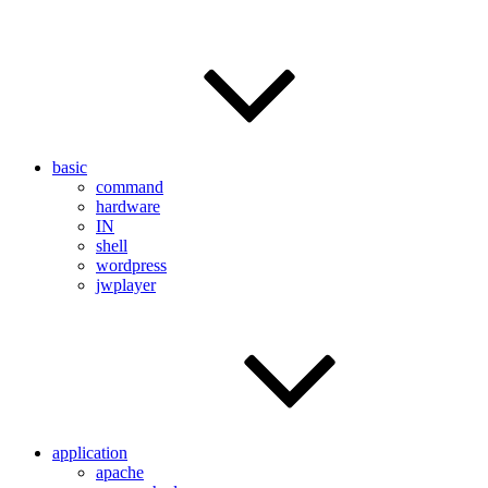
basic
command
hardware
IN
shell
wordpress
jwplayer
application
apache